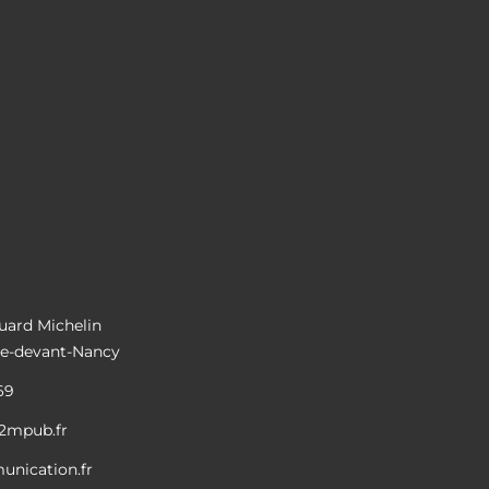
uard Michelin
lle-devant-Nancy
69
2mpub.fr
nication.fr