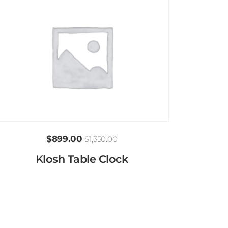
$
899.00
$
1,350.00
Klosh Table Clock