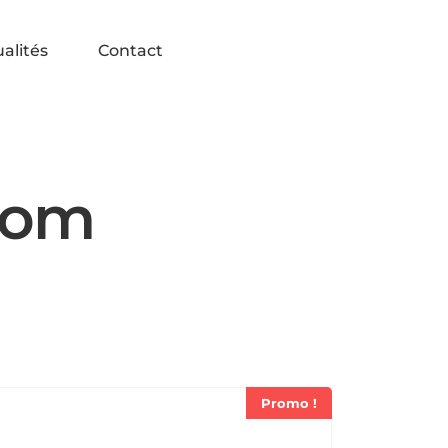
alités
Contact
oom
Promo !