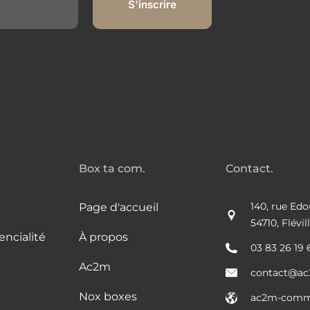
Box ta com.
Contact.
140, rue Edo
Page d'accueil
54710, Flévi
encialité
À propos
03 83 26 19 
Ac2m
contact@ac
Nox boxes
ac2m-commu