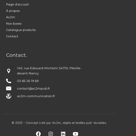
Page d'accueil
À propos
Ac2m
Nox boxes
Catalogue produits
Contact
Contact.
140, rue Edouard Michelin 54710, Fléville-
devant-Nancy
03 83 26 19 69
contact@ac2mpub.fr
ac2m-communication.fr
© 2025 - Concept créé par Ac2m, objets et textiles pub' durables.