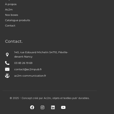
À propos
Ac2m
Nox boxes
Catalogue produits
Contact
Contact.
140, rue Edouard Michelin 54710, Fléville-
devant-Nancy
03 83 26 19 69
contact@ac2mpub.fr
ac2m-communication.fr
© 2025 - Concept créé par Ac2m, objets et textiles pub' durables.