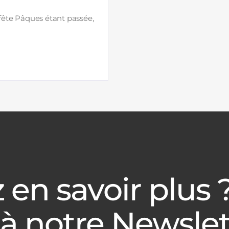
 fête Pâques étant passée,
 en savoir plus 
 à notre Newslet