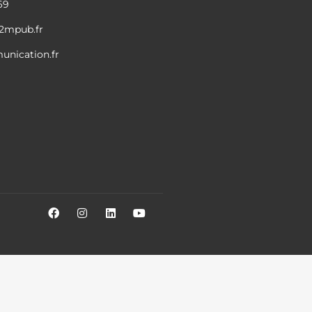
69
2mpub.fr
nication.fr