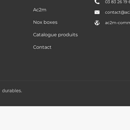
03 83 26 19 
Ac2m
contact@ac
Nox boxes
ac2m-commu
Catalogue produits
Contact
 durables.