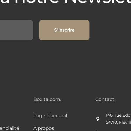
Box ta com.
Contact.
140, rue Edo
Page d'accueil
54710, Flévi
encialité
À propos