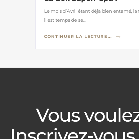
Le mois d’Avril étant déjà bien entamé, la
il est temps de se...
CONTINUER LA LECTURE...
Vous voulez
Inscrivez-vous