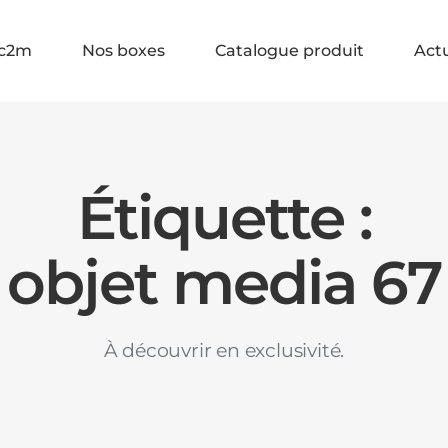
c2m
Nos boxes
Catalogue produit
Actu
Étiquette :
objet media 67
À découvrir en exclusivité.