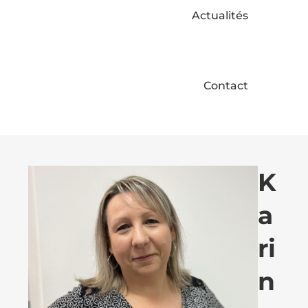
Actualités
Contact
K
a
ri
n