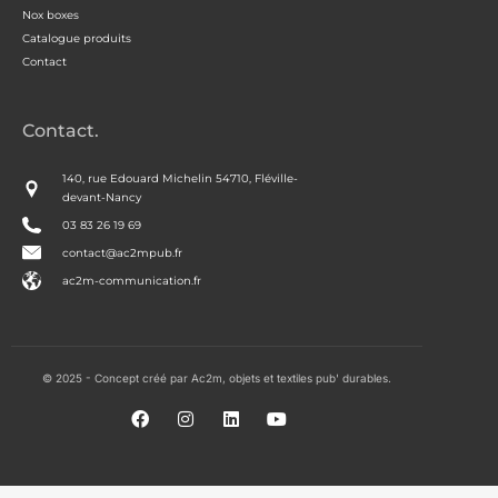
Nox boxes
Catalogue produits
Contact
Contact.
140, rue Edouard Michelin 54710, Fléville-
devant-Nancy
03 83 26 19 69
contact@ac2mpub.fr
ac2m-communication.fr
© 2025 - Concept créé par Ac2m, objets et textiles pub' durables.