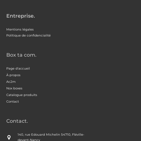
Entreprise.
Mentions légales
Politique de confidencialité
Box ta com.
Page d'accueil
À propos
Ac2m
Nox boxes
Catalogue produits
Contact
Contact.
140, rue Edouard Michelin 54710, Fléville-
devant-Nancy