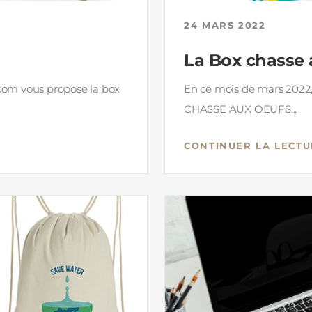
24 MARS 2022
La Box chasse 
 com vous propose la box
En ce mois de mars 2022,
CHASSE AUX OEUFS...
CONTINUER LA LECTU