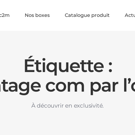
c2m
Nos boxes
Catalogue produit
Actu
Étiquette :
tage com par l’
À découvrir en exclusivité.