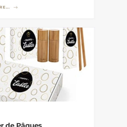
RE...
er de Pâques